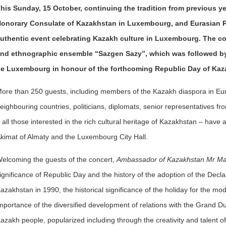
his Sunday, 15 October, continuing the tradition from previous y
onorary Consulate of Kazakhstan in Luxembourg, and Eurasian 
uthentic event celebrating Kazakh culture in Luxembourg. The con
nd ethnographic ensemble “Sazgen Sazy”, which was followed by a
e Luxembourg in honour of the forthcoming Republic Day of Kaz
ore than 250 guests, including members of the Kazakh diaspora in Eu
eighbouring countries, politicians, diplomats, senior representatives fr
 all those interested in the rich cultural heritage of Kazakhstan – have
kimat of Almaty and the Luxembourg City Hall.
elcoming the guests of the concert,
Ambassador of Kazakhstan Mr M
ignificance of Republic Day and the history of the adoption of the Decla
azakhstan in 1990, the historical significance of the holiday for the 
mportance of the diversified development of relations with the Grand Du
azakh people, popularized including through the creativity and talent o