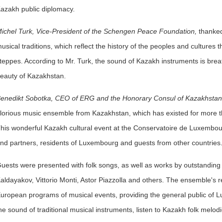
azakh public diplomacy.
ichel Turk, Vice-President of the Schengen Peace Foundation,
thanked
usical traditions, which reflect the history of the peoples and cultures
teppes. According to Mr. Turk, the sound of Kazakh instruments is breat
eauty of Kazakhstan.
enedikt Sobotka, CEO of ERG and the Honorary Consul of Kazakhsta
lorious music ensemble from Kazakhstan, which has existed for more t
his wonderful Kazakh cultural event at the Conservatoire de Luxembo
nd partners, residents of Luxembourg and guests from other countries.
uests were presented with folk songs, as well as works by outstand
aldayakov, Vittorio Monti, Astor Piazzolla and others. The ensemble's re
uropean programs of musical events, providing the general public of L
he sound of traditional musical instruments, listen to Kazakh folk melo