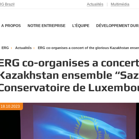
G Brazil
Actualités
Multimédia
A PROPOS
NOTRE ENTREPRISE
L'ÉQUIPE
DÉVELOPPEMENT DUR
ERG
Actualités
ERG co-organises a concert of the glorious Kazakhstan ensem
ERG co-organises a concert
Kazakhstan ensemble “Sazg
Conservatoire de Luxembo
18.10.2023